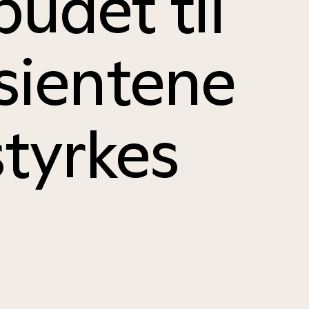
lbudet til
sientene
styrkes