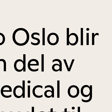
o Oslo blir
n del av
dical og