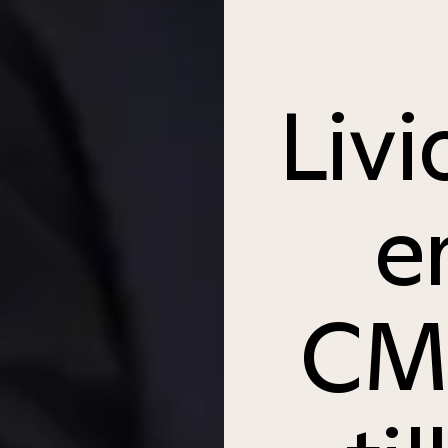
Livi
e
CMe