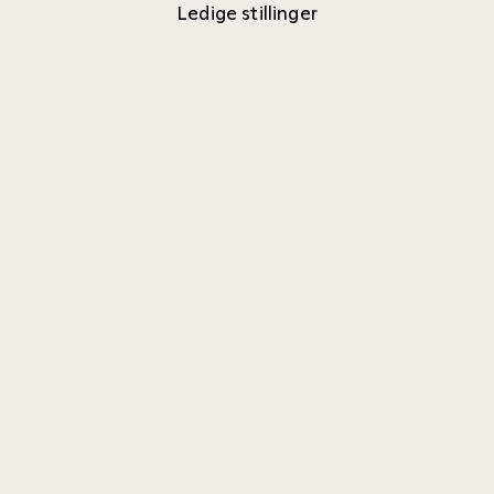
Ledige stillinger
Spesialister
Her er en oversikt over alle våre ledige
stillinger.
Spesialistklinikker