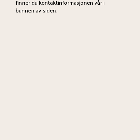
finner du kontaktinformasjonen vår i
bunnen av siden.
Henvisning
Ventetid
Sykemelding
Utredning