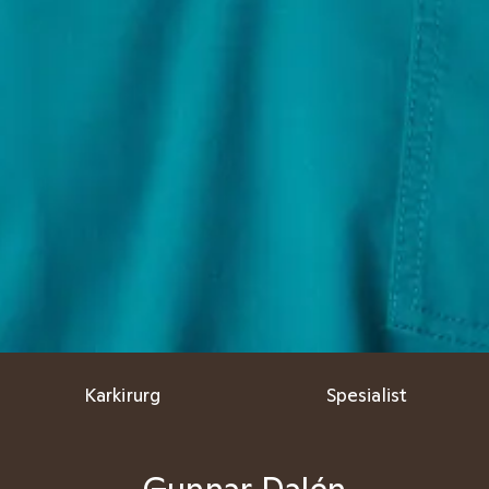
Karkirurg
Spesialist
Gunnar Dalén