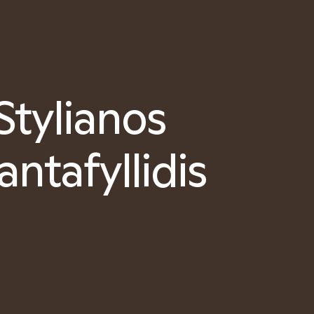
Stylianos
iantafyllidis