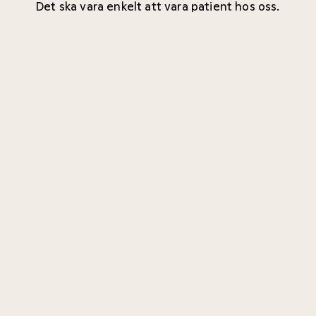
Det ska vara enkelt att vara patient hos oss.
Om du inte hittar svar på det du undrar över
kontakta gärna någon av våra
kliniker
.
Krävs en remiss?
God tillgänglighet
Vårdgaranti
Koncept inom kvinnohälsa