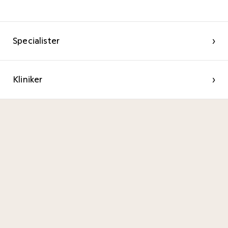
Specialister
›
Kliniker
›
Betalning
Du kan söka dig till oss oavsett var du bor. Vi
tar emot patienter både från Sverige och
andra länder. Du är välkommen till våra