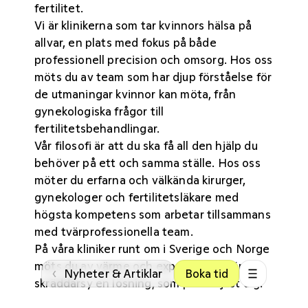
fertilitet.
Vi är klinikerna som tar kvinnors hälsa på
allvar, en plats med fokus på både
professionell precision och omsorg. Hos oss
möts du av team som har djup förståelse för
de utmaningar kvinnor kan möta, från
gynekologiska frågor till
fertilitetsbehandlingar.
Vår filosofi är att du ska få all den hjälp du
behöver på ett och samma ställe. Hos oss
möter du erfarna och välkända kirurger,
gynekologer och fertilitetsläkare med
högsta kompetens som arbetar tillsammans
med tvärprofessionella team.
På våra kliniker
runt om i Sverige och Norge
möts du av värme och expertis. Allt för att
‹
Nyheter & Artiklar
Boka tid
skräddarsy en lösning, som passar just dig.