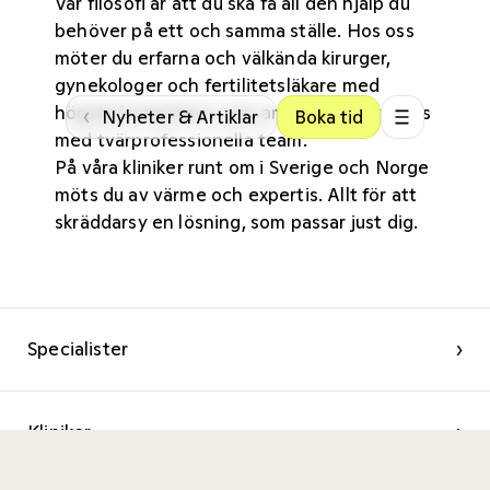
Vår filosofi är att du ska få all den hjälp du
behöver på ett och samma ställe. Hos oss
möter du erfarna och välkända kirurger,
gynekologer och fertilitetsläkare med
högsta kompetens som arbetar tillsammans
‹
Nyheter & Artiklar
Boka tid
med tvärprofessionella team.
På våra kliniker
runt om i Sverige och Norge
möts du av värme och expertis. Allt för att
skräddarsy en lösning, som passar just dig.
Specialister
›
Kliniker
›