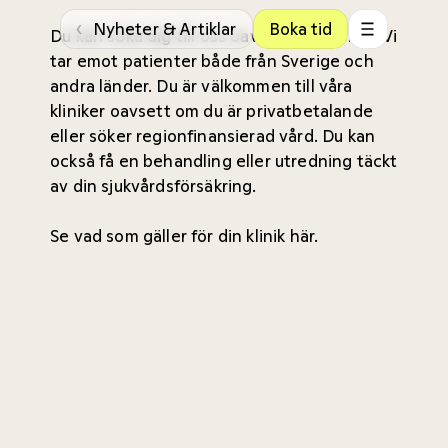
‹
Nyheter & Artiklar
Boka tid
Du kan söka dig till oss oavsett var du bor. Vi
tar emot patienter både från Sverige och
andra länder. Du är välkommen till våra
kliniker oavsett om du är privatbetalande
eller söker regionfinansierad vård. Du kan
också få en behandling eller utredning täckt
av din sjukvårdsförsäkring.
Se vad som gäller för din
klinik här
.
Delbetalning