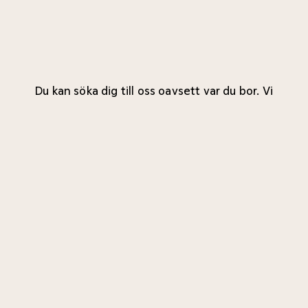
Du kan söka dig till oss oavsett var du bor. Vi
tar emot patienter både från Sverige och
andra länder. Du är välkommen till våra
kliniker oavsett om du är privatbetalande
eller söker regionfinansierad vård. Du kan
också få en behandling eller utredning täckt
av din sjukvårdsförsäkring.
Se vad som gäller för din
klinik här
.