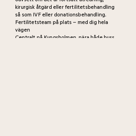
kirurgisk åtgärd eller fertilitetsbehandling
så som IVF eller donationsbehandling.
Fertilitetsteam på plats – med dig hela
vägen
Centralt på Kungsholmen, nära både buss
och tunnelbana.
Ingen remiss krävs.
Möt några av Nordens främsta specialister
inom reproduktionsmedicin.
Allt under samma tak - här finns
specialister, barnmorskor och
operationsavdelning på samma ställe.
Boka tid enkelt via vår webb eller kontakta
oss om du har frågor. Vi finns här för att
hjälpa dig hela vägen mot en graviditet.
Läs mer om våra fertilitetsbehandlingar här.
Kontakta CMedical Stockholm här.