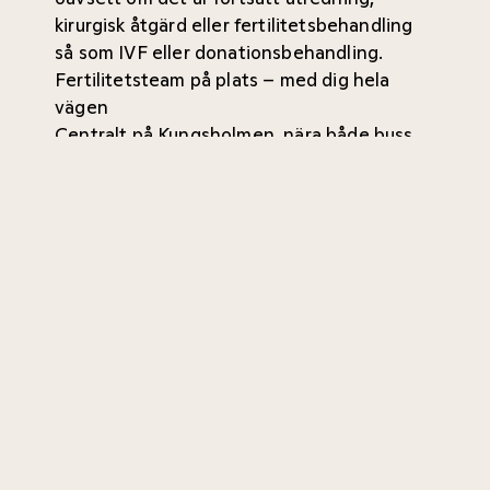
kirurgisk åtgärd eller fertilitetsbehandling
så som IVF eller donationsbehandling.
Fertilitetsteam på plats – med dig hela
vägen
Centralt på Kungsholmen, nära både buss
och tunnelbana.
Ingen remiss krävs.
Möt några av Nordens främsta specialister
inom reproduktionsmedicin.
Allt under samma tak - här finns
specialister, barnmorskor och
operationsavdelning på samma ställe.
Boka tid enkelt via vår webb eller kontakta
oss om du har frågor. Vi finns här för att
hjälpa dig hela vägen mot en graviditet.
Läs mer om våra fertilitetsbehandlingar här.
Kontakta CMedical Stockholm här.