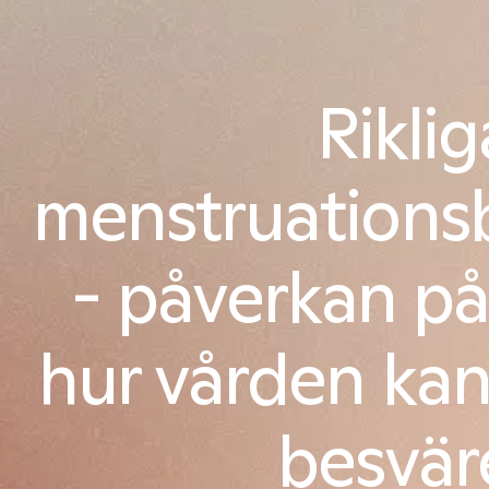
Riklig
menstruations
- påverkan på
hur vården ka
besvär