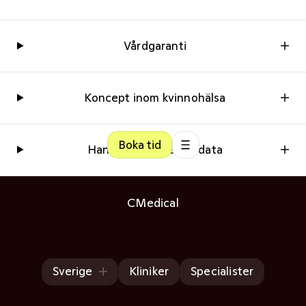
Vårdgaranti
Koncept inom kvinnohälsa
Boka tid
Hantering av persondata
CMedical
Sverige
Kliniker
Specialister